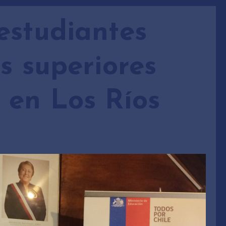
estudiantes
s superiores
 en Los Ríos