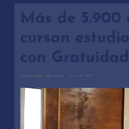
Más de 5.900 
cursan estudio
con Gratuidad
Destacadas
,
Educación
Junio 6, 2017