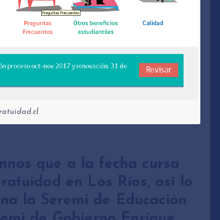
atuidad.cl
umnos que a la fecha cursa
ratuidad en Los Ríos, así lo
na la Seremi de Educación
remi de Gobierno Enrique