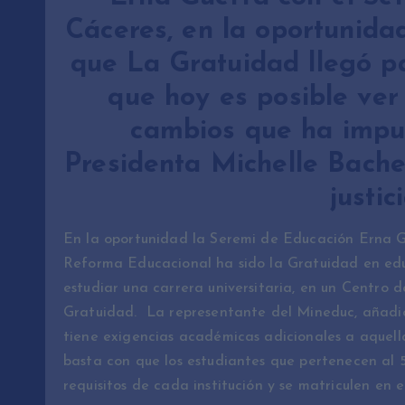
Cáceres, en la oportunida
que La Gratuidad llegó p
que hoy es posible ver
cambios que ha impul
Presidenta Michelle Bache
justic
En la oportunidad la Seremi de Educación Erna Gu
Reforma Educacional ha sido la Gratuidad en edu
estudiar una carrera universitaria, en un Centro 
Gratuidad. La representante del Mineduc, añadió 
tiene exigencias académicas adicionales a aquellas
basta con que los estudiantes que pertenecen al 
requisitos de cada institución y se matriculen en e