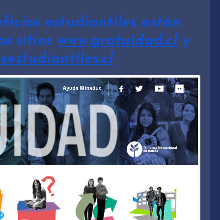
ficios estudiantiles están
os sitios
www.gratuidad.cl
y
sestudiantiles.cl