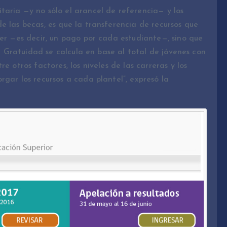
aria —y no sólo el arancel de referencia— y los
e las becas, es que la transferencia de recursos que
her —es decir, un pago por cada estudiante—, sino que
or Gratuidad se calcula en base al total de jóvenes con
e otros factores, los niveles de las carreras y los
rgar los recursos a cada plantel”, expresó la