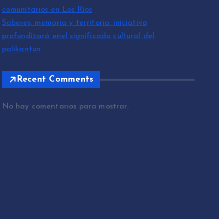
comunitarios en Los Ríos
Saberes, memoria y territorio: iniciativa
profundizará enel significado cultural del
palikantun
Recent Comments
No hay comentarios para mostrar.