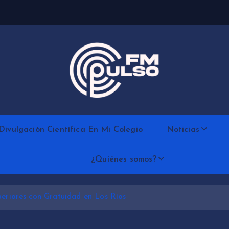
Divulgación Científica En Mi Colegio
Noticias
¿Quiénes somos?
periores con Gratuidad en Los Ríos