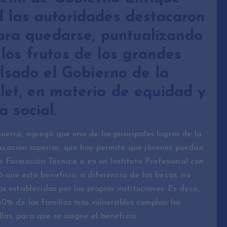
d las autoridades destacaron
ara quedarse, puntualizando
 los frutos de los grandes
sado el Gobierno de la
let, en materia de equidad y
ia social.
erra, agregó que uno de los principales logros de la
cación superior, que hoy permite que jóvenes puedan
de Formación Técnica o en un Instituto Profesional con
que este beneficio, a diferencia de las becas, no
 establecidas por las propias instituciones. Es decir,
50% de las familias más vulnerables cumplan los
llas, para que se asigne el beneficio.