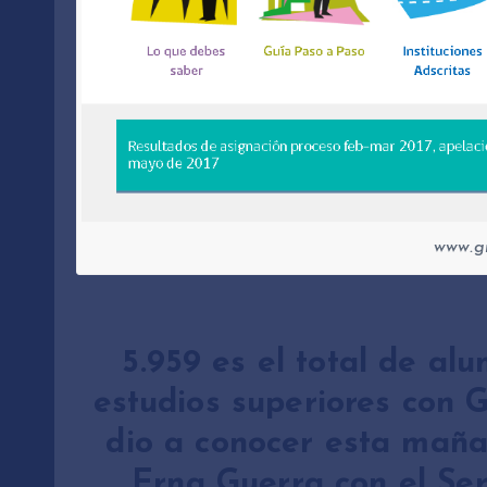
www.gr
5.959 es el total de al
estudios superiores con G
dio a conocer esta maña
Erna Guerra con el Se