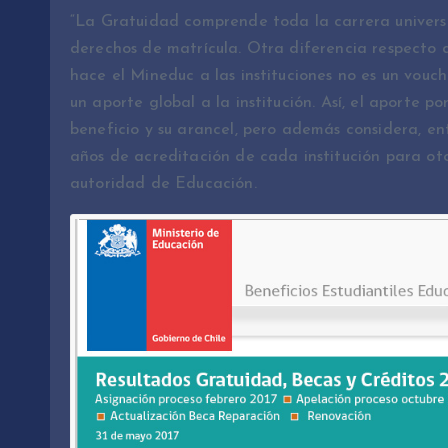
“La Gratuidad comprende toda la carrera universit
derechos de matrícula. Otra diferencia respecto d
hace el Mineduc a las instituciones no es un vouc
un aporte global a la institución. Así, el aporte p
beneficio y su arancel, pero además considera, entr
años de acreditación de cada institución para oto
autoridad de Educación.