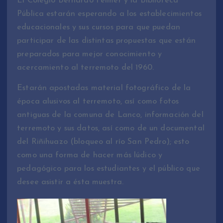
El Colegio Bernardo Felmer y la Biblioteca
Pública estarán esperando a los establecimientos
educacionales y sus cursos para que puedan
participar de las distintas propuestas que están
preparados para mejor conocimiento y
acercamiento al terremoto del 1960.
Estarán apostadas material fotográfico de la
época alusivos al terremoto, así como fotos
antiguas de la comuna de Lanco, información del
terremoto y sus datos, así como de un documental
del Riñihuazo (bloqueo al río San Pedro); esto
como una forma de hacer más lúdico y
pedagógico para los estudiantes y el público que
desee asistir a ésta muestra.