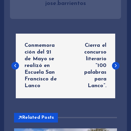
jose.barrientos
N
Conmemora
Cierra el
a
ción del 21
concurso
de Mayo se
literario
realizó en
“100
v
Escuela San
palabras
Francisco de
para
e
Lanco
Lanco”.
g
a
Related Posts
c