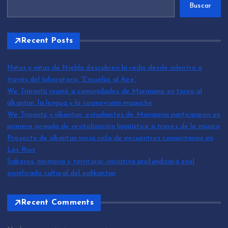
Buscar
Recent Posts
Niños y niñas de Niebla descubren la radio desde adentro a
través del laboratorio “Escuelas al Aire”
We Tripantü reunió a comunidades de Mariquina en torno al
ülkantun, la lengua y la cosmovisión mapuche
We Tripantü y ülkantun: estudiantes de Mariquina participaron en
primera jornada de revitalización lingüística a través de la música
Proyecto de ülkantun inicia ciclo de encuentros comunitarios en
Los Ríos
Saberes, memoria y territorio: iniciativa profundizará enel
significado cultural del palikantun
Recent Comments