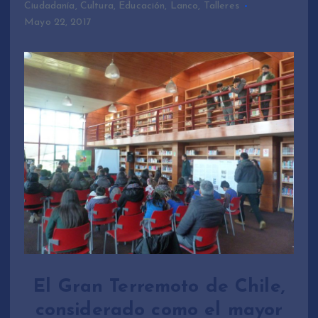
Ciudadanía
,
Cultura
,
Educación
,
Lanco
,
Talleres
Mayo 22, 2017
El Gran Terremoto de Chile,
considerado como el mayor