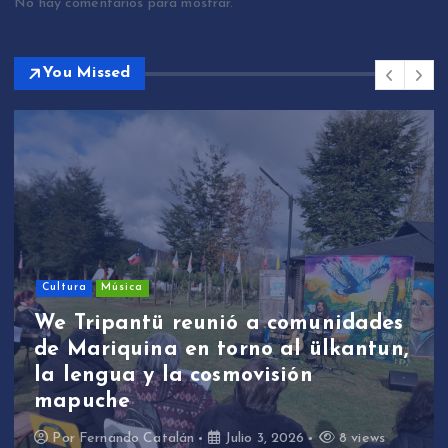
No hay comentarios para mostrar.
You Missed
Cultura
Música
We Tripantü reunió a comunidades
de Mariquina en torno al ülkantun,
la lengua y la cosmovisión
mapuche
Por
Fernando Catalán
Julio 3, 2026
8 views