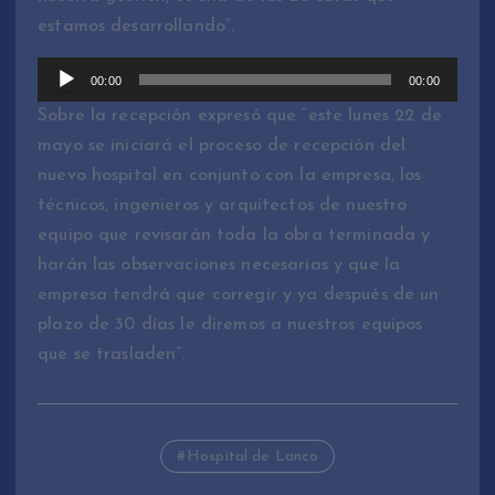
estamos desarrollando”.
R
00:00
00:00
e
Sobre la recepción expresó que “este lunes 22 de
p
mayo se iniciará el proceso de recepción del
r
nuevo hospital en conjunto con la empresa, los
o
técnicos, ingenieros y arquitectos de nuestro
d
equipo que revisarán toda la obra terminada y
u
harán las observaciones necesarias y que la
c
empresa tendrá que corregir y ya después de un
t
plazo de 30 días le diremos a nuestros equipos
o
que se trasladen”.
r
d
e
Hospital de Lanco
A
u