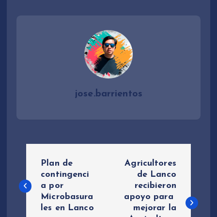
d
i
o
jose.barrientos
N
Plan de
Agricultores
a
contingenci
de Lanco
a por
recibieron
Microbasura
apoyo para
v
les en Lanco
mejorar la