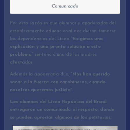
Comunicado
Por esta razón es que alumnos y apoderados del
establecimiento educacional decidieron tomarse
las dependencias del Liceo.
“Exigimos una
explicación y una pronta solución a este
problema”
sentenció una de las madres
afectadas.
Además la apoderada dijo,
“Nos han querido
sacar a la fuerza con carabineros, cuando
nosotros queremos justicia”.
Los alumnos del Liceo República del Brasil
entregaron un comunicado al respecto, donde
se pueden apreciar algunos de los petitorios: