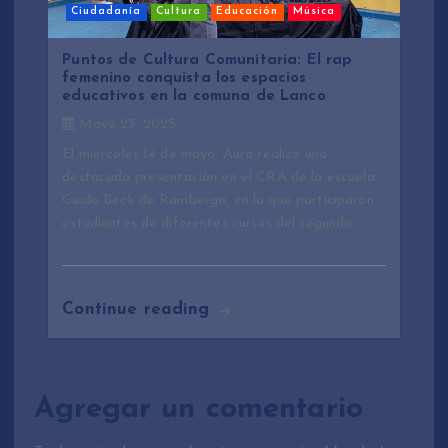
Ciudadanía
Cultura
Educación
Música
Puntos de Cultura Comunitaria: El rap
femenino conquista los espacios
educativos en la comuna de Lanco
Mayo 23, 2025
El miércoles 14 de mayo, Aura realizó una
destacada presentación en el CRA de la escuela
Guido Beck de Ramberga, en la que participaron
estudiantes de diferentes cursos del segundo…
Continue reading
Agregar un comentario