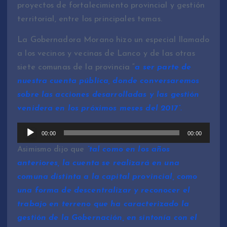
proyectos de fortalecimiento provincial y gestión
territorial, entre los principales temas.
La Gobernadora Morano hizo un especial llamado
a los vecinos y vecinas de Lanco y de las otras
siete comunas de la provincia “
a ser parte de
nuestra cuenta pública, donde conversaremos
sobre las acciones desarrolladas y las gestión
venidera en los próximos meses del 2017”.
R
00:00
00:00
e
Asimismo dijo que
“tal como en los años
p
anteriores, la cuenta se realizará en una
r
comuna distinta a la capital provincial, como
o
una forma de descentralizar y reconocer el
d
trabajo en terreno que ha caracterizado la
u
gestión de la Gobernación, en sintonía con el
c