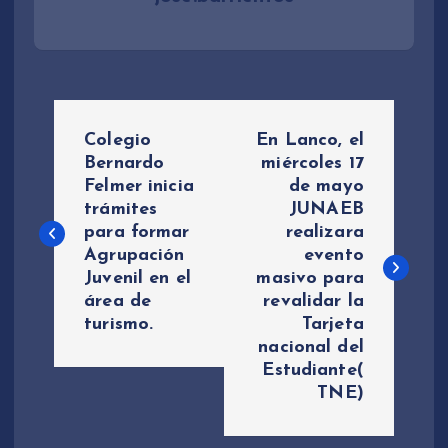
N
Colegio
En Lanco, el
a
Bernardo
miércoles 17
Felmer inicia
de mayo
trámites
JUNAEB
v
para formar
realizara
Agrupación
evento
e
Juvenil en el
masivo para
área de
revalidar la
g
turismo.
Tarjeta
nacional del
a
Estudiante(
TNE)
c