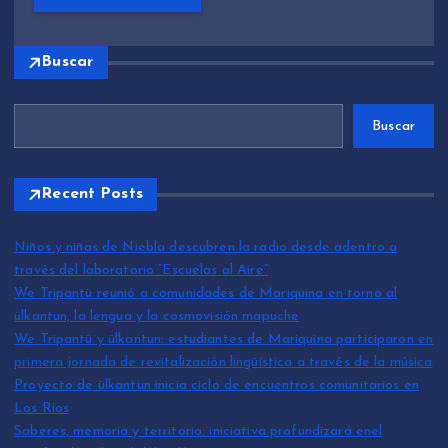
Buscar
Buscar
Recent Posts
Niños y niñas de Niebla descubren la radio desde adentro a
través del laboratorio “Escuelas al Aire”
We Tripantü reunió a comunidades de Mariquina en torno al
ülkantun, la lengua y la cosmovisión mapuche
We Tripantü y ülkantun: estudiantes de Mariquina participaron en
primera jornada de revitalización lingüística a través de la música
Proyecto de ülkantun inicia ciclo de encuentros comunitarios en
Los Ríos
Saberes, memoria y territorio: iniciativa profundizará enel