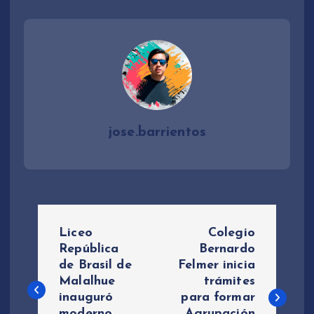
jose.barrientos
N
Liceo
Colegio
a
República
Bernardo
de Brasil de
Felmer inicia
Malalhue
trámites
v
inauguró
para formar
moderno
Agrupación