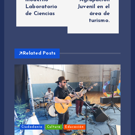
e
Laboratorio
Juvenil en el
de Ciencias
área de
g
turismo.
a
c
Related Posts
i
ó
n
d
e
Ciudadanía
Cultura
Educación