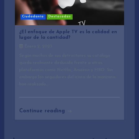
Ciudadanía
Destacadas
¿El enfoque de Apple TV es la calidad en
lugar de la cantidad?
Enero 2, 2023
Según muchos de sus detractores su catálogo
queda realmente deslucido frente a otras
plataformas como Netflix, Amazon y HBO. Sin
embargo los seguidores del icono de la manzana
han realizado…
Continue reading