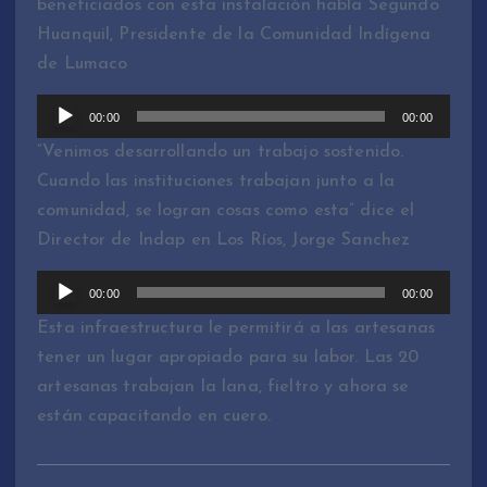
beneficiados con esta instalación habla Segundo
Huanquil, Presidente de la Comunidad Indígena
de Lumaco
R
00:00
00:00
e
“Venimos desarrollando un trabajo sostenido.
p
Cuando las instituciones trabajan junto a la
r
comunidad, se logran cosas como esta” dice el
o
Director de Indap en Los Ríos, Jorge Sanchez
d
u
R
00:00
00:00
c
e
Esta infraestructura le permitirá a las artesanas
t
p
tener un lugar apropiado para su labor. Las 20
o
r
artesanas trabajan la lana, fieltro y ahora se
r
o
están capacitando en cuero.
d
d
e
u