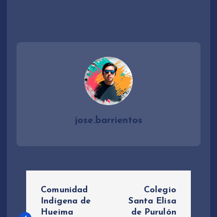
A
c
u
t
d
o
i
r
o
d
e
A
u
d
i
jose.barrientos
o
N
Comunidad
Colegio
a
Indígena de
Santa Elisa
Hueima
de Purulón