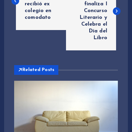
recibió ex
finaliza I
v
colegio en
Concurso
comodato
Literario y
e
Celebra el
Día del
g
Libro
a
c
Related Posts
i
ó
n
d