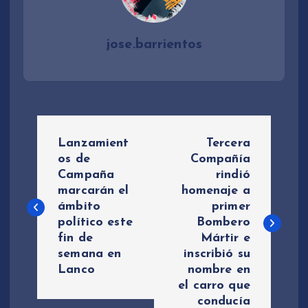
jose.barrientos
N
Lanzamient
Tercera
a
os de
Compañía
Campaña
rindió
marcarán el
homenaje a
v
ámbito
primer
político este
Bombero
e
fin de
Mártir e
semana en
inscribió su
g
Lanco
nombre en
el carro que
a
conducía