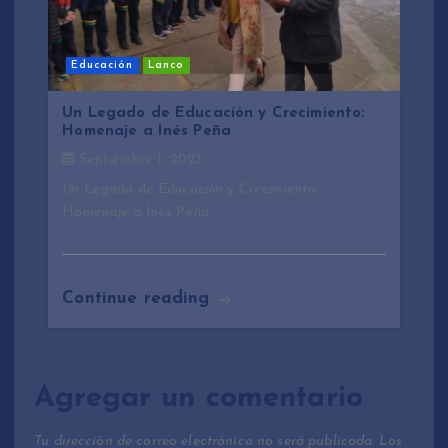
Educación
Lanco
Un Legado de Educación y Crecimiento:
Homenaje a Inés Peña
Septiembre 1, 2023
Un Legado de Educación y Crecimiento:
Homenaje a Inés Peña
Continue reading
Agregar un comentario
Tu dirección de correo electrónico no será publicada.
Los