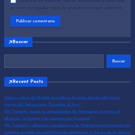
Guardar mi nombre, correo electrónico y sitio web
en este navegador para la próxima vez que comente.
Buscar
Buscar
Recent Posts
Niños y niñas de Niebla descubren la radio desde adentro a
través del laboratorio “Escuelas al Aire”
We Tripantü reunió a comunidades de Mariquina en torno al
ülkantun, la lengua y la cosmovisión mapuche
We Tripantü y ülkantun: estudiantes de Mariquina participaron en
primera jornada de revitalización lingüística a través de la música