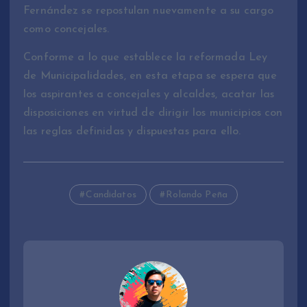
Fernández se repostulan nuevamente a su cargo
como concejales.
Conforme a lo que establece la reformada Ley
de Municipalidades, en esta etapa se espera que
los aspirantes a concejales y alcaldes, acatar las
disposiciones en virtud de dirigir los municipios con
las reglas definidas y dispuestas para ello.
Candidatos
Rolando Peña