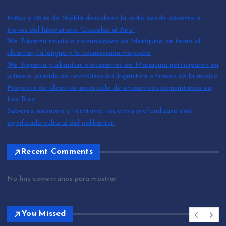
Niños y niñas de Niebla descubren la radio desde adentro a
través del laboratorio “Escuelas al Aire”
We Tripantü reunió a comunidades de Mariquina en torno al
ülkantun, la lengua y la cosmovisión mapuche
We Tripantü y ülkantun: estudiantes de Mariquina participaron en
primera jornada de revitalización lingüística a través de la música
Proyecto de ülkantun inicia ciclo de encuentros comunitarios en
Los Ríos
Saberes, memoria y territorio: iniciativa profundizará enel
significado cultural del palikantun
Recent Comments
No hay comentarios para mostrar.
You Missed