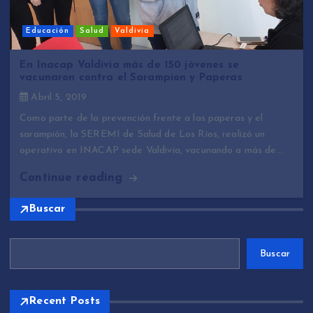
Educación
Salud
Valdivia
En Inacap Valdivia más de 150 jóvenes se
vacunaron contra el Sarampion y Paperas
Abril 5, 2019
Como parte de la prevención frente a las paperas y el
sarampión, la SEREMI de Salud de Los Ríos, realizó un
operativo en INACAP sede Valdivia, vacunando a más de…
Continue reading
Buscar
Buscar
Recent Posts