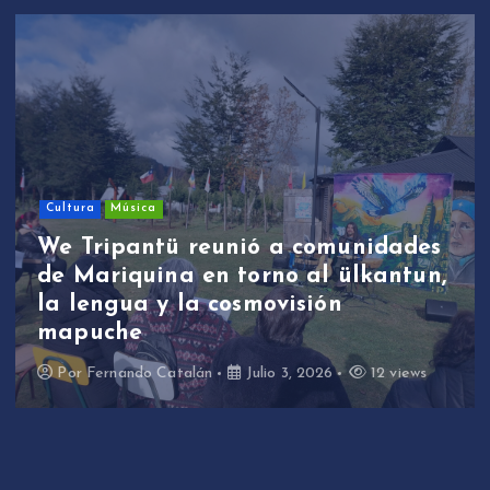
Cultura
Música
We Tripantü reunió a comunidades
de Mariquina en torno al ülkantun,
la lengua y la cosmovisión
mapuche
Por
Fernando Catalán
Julio 3, 2026
12 views