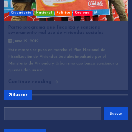
Ciudadanía
Nacional
Política
Regional
Partió programa que fiscaliza y sanciona
severamente mal uso de viviendas sociales
Junio 12, 2019
Este martes se puso en marcha el Plan Nacional de
Fiscalización de Viviendas Sociales impulsado por el
Ministerio de Vivienda y Urbanismo que busca sancionar a
quienes dan un uso…
Continue reading
Buscar
Buscar