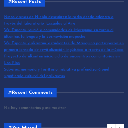
Recent Posts
Niños y niñas de Niebla descubren la radio desde adentro a
través del laboratorio “Escuelas al Aire”
We Tripantü reunió a comunidades de Mariquina en torno al
ülkantun, la lengua y la cosmovisión mapuche
We Tripantü y ülkantun: estudiantes de Mariquina participaron en
primera jornada de revitalización lingüística a través de la música
Proyecto de ülkantun inicia ciclo de encuentros comunitarios en
Los Ríos
Saberes, memoria y territorio: iniciativa profundizará enel
significado cultural del palikantun
Recent Comments
No hay comentarios para mostrar.
You Missed