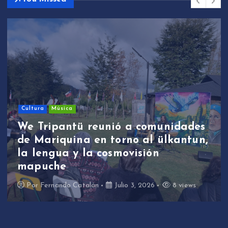
Cultura
Música
We Tripantü reunió a comunidades
de Mariquina en torno al ülkantun,
la lengua y la cosmovisión
mapuche
Por
Fernando Catalán
Julio 3, 2026
8 views