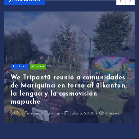
You Missed
Cultura
Música
We Tripantü reunió a comunidades
de Mariquina en torno al ülkantun,
la lengua y la cosmovisión
mapuche
Por
Fernando Catalán
Julio 3, 2026
8 views