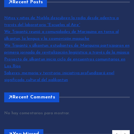
Recent Posts
Niños y niñas de Niebla descubren la radio desde adentro a
través del laboratorio “Escuelas al Aire”
We Tripantü reunió a comunidades de Mariquina en torno al
ülkantun, la lengua y la cosmovisión mapuche
We Tripantü y ülkantun: estudiantes de Mariquina participaron en
primera jornada de revitalización lingüística a través de la música
Proyecto de ülkantun inicia ciclo de encuentros comunitarios en
Los Ríos
Saberes, memoria y territorio: iniciativa profundizará enel
significado cultural del palikantun
Recent Comments
No hay comentarios para mostrar.