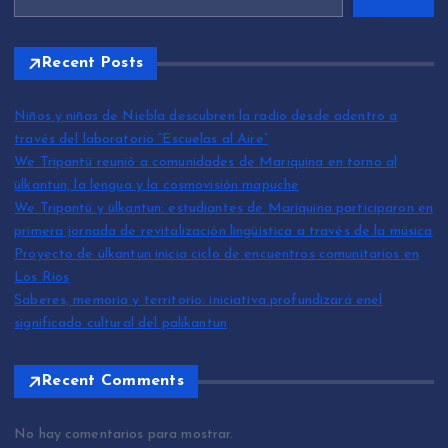
Recent Posts
Niños y niñas de Niebla descubren la radio desde adentro a
través del laboratorio “Escuelas al Aire”
We Tripantü reunió a comunidades de Mariquina en torno al
ülkantun, la lengua y la cosmovisión mapuche
We Tripantü y ülkantun: estudiantes de Mariquina participaron en
primera jornada de revitalización lingüística a través de la música
Proyecto de ülkantun inicia ciclo de encuentros comunitarios en
Los Ríos
Saberes, memoria y territorio: iniciativa profundizará enel
significado cultural del palikantun
Recent Comments
No hay comentarios para mostrar.