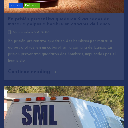
Lanco
Policial
En prisión preventiva quedaron 2 acusados de
matar a golpes a hombre en cabaret de Lanco
Noviembre 29, 2016
En prisión preventiva quedaron dos hombres por matar a
golpes a otros, en un cabaret en la comuna de Lanco. En
prisión preventiva quedaron dos hombres, imputados por el
homicidio…
Continue reading