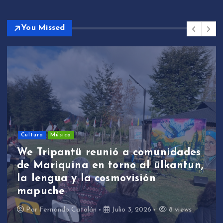
You Missed
Cultura
Música
We Tripantü reunió a comunidades
de Mariquina en torno al ülkantun,
la lengua y la cosmovisión
mapuche
Por
Fernando Catalán
Julio 3, 2026
8 views