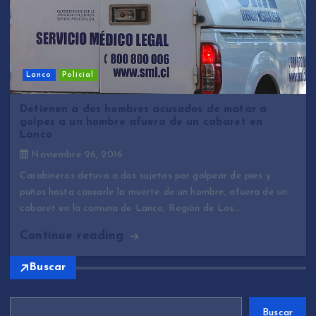
Lanco
Policial
Detienen a dos hombres acusados de matar a
golpes a un hombre afuera de un cabaret en
Lanco
Noviembre 26, 2016
Carabineros detuvo a dos sujetos por golpear de pies y
puños hasta causarle la muerte de un hombre, afuera de un
cabaret en la comuna de Lanco, Región de Los…
Continue reading
Buscar
Buscar