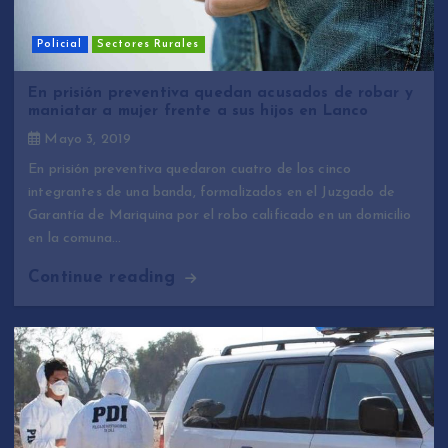
Policial
Sectores Rurales
En prisión preventiva quedan acusados de robar y
maniatar a mujer frente a sus hijos en Lanco
Mayo 3, 2019
En prisión preventiva quedaron cuatro de los cinco
integrantes de una banda, formalizados en el Juzgado de
Garantía de Mariquina por el robo calificado en un domicilio
en la comuna…
Continue reading