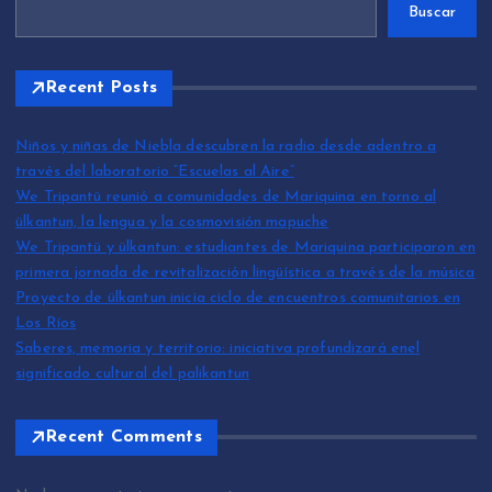
Buscar
Recent Posts
Niños y niñas de Niebla descubren la radio desde adentro a
través del laboratorio “Escuelas al Aire”
We Tripantü reunió a comunidades de Mariquina en torno al
ülkantun, la lengua y la cosmovisión mapuche
We Tripantü y ülkantun: estudiantes de Mariquina participaron en
primera jornada de revitalización lingüística a través de la música
Proyecto de ülkantun inicia ciclo de encuentros comunitarios en
Los Ríos
Saberes, memoria y territorio: iniciativa profundizará enel
significado cultural del palikantun
Recent Comments