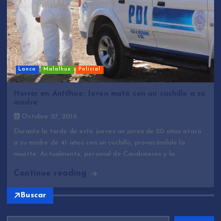
Lanco
Malalhue
Policial
Horror en Antilhue: Joven mató con un cuchillo a su
madre
Octubre 27, 2016
Durante la tarde de este jueves un joven de 20 años atacó
a su madre de 41 años con un cuchillo, provocándole la
muerte. Actualmente, personal de Carabineros y la…
Continue reading
Buscar