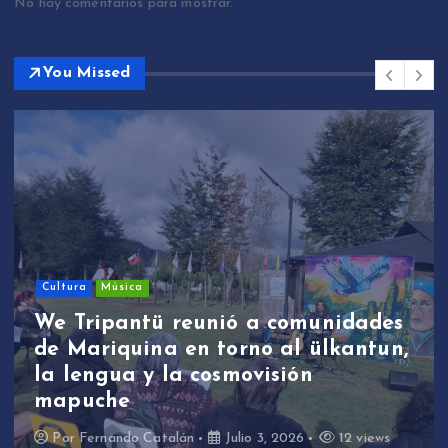
No hay comentarios para mostrar.
You Missed
Cultura
Música
We Tripantü reunió a comunidades
de Mariquina en torno al ülkantun,
la lengua y la cosmovisión
mapuche
Por
Fernando Catalán
Julio 3, 2026
12 views