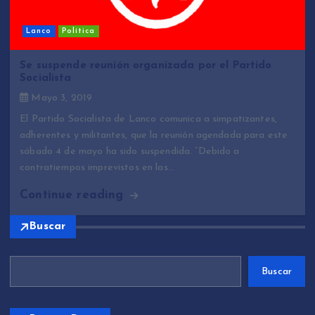
Lanco
Política
Se suspende reunión organizada por el Partido
Socialista
Mayo 3, 2019
El Partido Socialista de Lanco comunica a simpatizantes,
adherentes y militantes, que la reunión agendada para este
sábado 4 de mayo ha sido suspendida. “Debido a
contratiempos imprevistos en las…
Continue reading
Buscar
Buscar