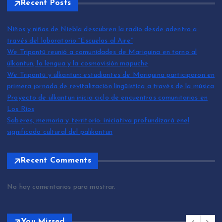
Recent Posts
Niños y niñas de Niebla descubren la radio desde adentro a
través del laboratorio “Escuelas al Aire”
We Tripantü reunió a comunidades de Mariquina en torno al
ülkantun, la lengua y la cosmovisión mapuche
We Tripantü y ülkantun: estudiantes de Mariquina participaron en
primera jornada de revitalización lingüística a través de la música
Proyecto de ülkantun inicia ciclo de encuentros comunitarios en
Los Ríos
Saberes, memoria y territorio: iniciativa profundizará enel
significado cultural del palikantun
Recent Comments
No hay comentarios para mostrar.
You Missed