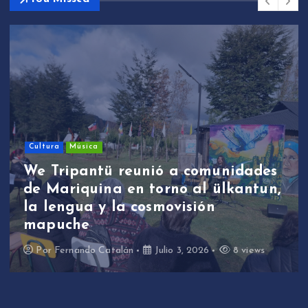
Cultura
Música
We Tripantü reunió a comunidades
de Mariquina en torno al ülkantun,
la lengua y la cosmovisión
mapuche
Por
Fernando Catalán
Julio 3, 2026
8 views