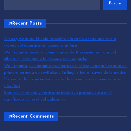
Buscar
Recent Posts
Niños y niñas de Niebla descubren la radio desde adentro a
través del laboratorio “Escuelas al Aire”
We Tripantü reunió a comunidades de Mariquina en torno al
ülkantun, la lengua y la cosmovisión mapuche
We Tripantü y ülkantun: estudiantes de Mariquina participaron en
primera jornada de revitalización lingüística a través de la música
Proyecto de ülkantun inicia ciclo de encuentros comunitarios en
Los Ríos
Saberes, memoria y territorio: iniciativa profundizará enel
significado cultural del palikantun
Recent Comments