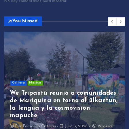
No hay comentarios para mostrar.
You Missed
Cultura
Música
We Tripantü reunió a comunidades
de Mariquina en torno al ülkantun,
la lengua y la cosmovisión
mapuche
Por
Fernando Catalán
Julio 3, 2026
12 views