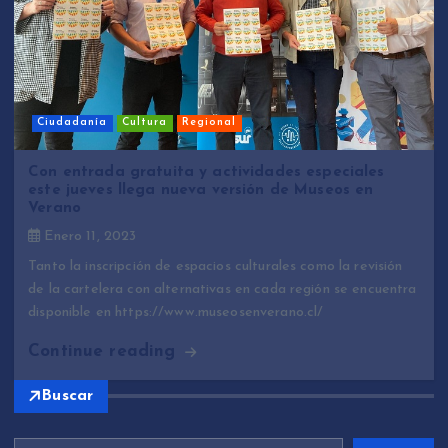
Ciudadanía
Cultura
Regional
Con entrada gratuita y actividades especiales
este jueves llega nueva versión de Museos en
Verano
Enero 11, 2023
Tanto la inscripción de espacios culturales como la revisión
de la cartelera con alternativas en cada región se encuentra
disponible en https://www.museosenverano.cl/
Continue reading
Buscar