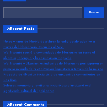
Buscar
Recent Posts
Niños y niñas de Niebla descubren la radio desde adentro a
través del laboratorio “Escuelas al Aire”
We Tripantü reunió a comunidades de Mariquina en torno al
ülkantun, la lengua y la cosmovisión mapuche
We Tripantü y ülkantun: estudiantes de Mariquina participaron en
primera jornada de revitalización lingüística a través de la música
Proyecto de ülkantun inicia ciclo de encuentros comunitarios en
Los Ríos
Saberes, memoria y territorio: iniciativa profundizará enel
significado cultural del palikantun
Recent Comments