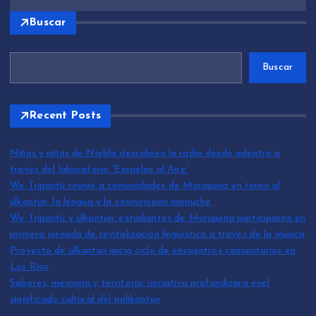
Buscar
Buscar
Recent Posts
Niños y niñas de Niebla descubren la radio desde adentro a
través del laboratorio “Escuelas al Aire”
We Tripantü reunió a comunidades de Mariquina en torno al
ülkantun, la lengua y la cosmovisión mapuche
We Tripantü y ülkantun: estudiantes de Mariquina participaron en
primera jornada de revitalización lingüística a través de la música
Proyecto de ülkantun inicia ciclo de encuentros comunitarios en
Los Ríos
Saberes, memoria y territorio: iniciativa profundizará enel
significado cultural del palikantun