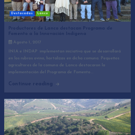
Destacadas
Lanco
Productores de Lanco destacan Programa de
Fomento a la Innovación Indígena
Agosto 1, 2017
INIA e INDAP implementan iniciativa que se desarrollará
en los rubros ovino, hortalizas en dicha comuna. Pequeños
agricultores de la comuna de Lanco destacaron la
implementación del Programa de Fomento…
Continue reading