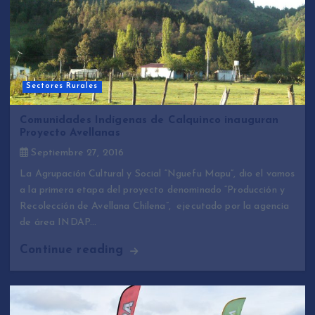
Sectores Rurales
Comunidades Indígenas de Calquinco inauguran
Proyecto Avellanas
Septiembre 27, 2016
La Agrupación Cultural y Social “Nguefu Mapu”, dio el vamos
a la primera etapa del proyecto denominado “Producción y
Recolección de Avellana Chilena”, ejecutado por la agencia
de área INDAP…
Continue reading