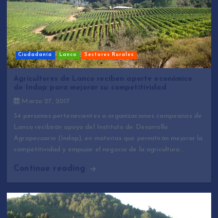
Ciudadanía
Lanco
Sectores Rurales
Agricultores de Lanco reciben aporte económico
de Indap para mejorar su competitividad
Marzo 27, 2017
34 personas pertenecientes a organizaciones campesinas de
Lanco recibirán apoyo del Instituto de Desarrollo
Agropecuario (Indap), en materias que permitirán mejorar la
competitividad y empujar el negocio de la agricultura…
Continue reading