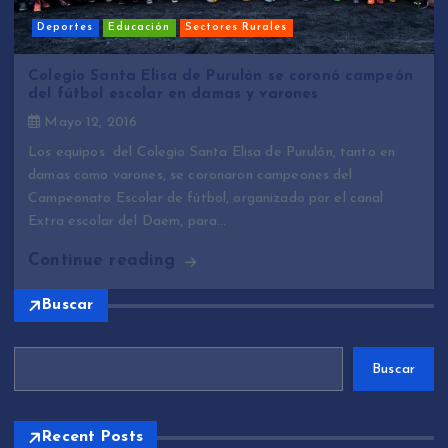
Deportes
Educación
Sectores Rurales
Colegio Santa Elisa de Purulón se coronó campeón
del fútbol escolar en damas y varones
Mayo 12, 2016
Los equipos del Colegio Santa Elisa de Purulón, tanto en
damas como varones, se coronaron campeones del
Campeonato Escolar de fútbol, organizado por el canal
Extra escolar del Daem, para…
Continue reading
Buscar
Buscar
Recent Posts