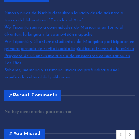
Niños y niñas de Niebla descubren la radio desde adentro a
través del laboratorio “Escuelas al Aire”
We Tripantü reunió a comunidades de Mariquina en torno al
ülkantun, la lengua y la cosmovisión mapuche
We Tripantü y ülkantun: estudiantes de Mariquina participaron en
primera jornada de revitalización lingüística a través de la música
Proyecto de ülkantun inicia ciclo de encuentros comunitarios en
Los Ríos
Saberes, memoria y territorio: iniciativa profundizará enel
significado cultural del palikantun
Recent Comments
No hay comentarios para mostrar.
You Missed