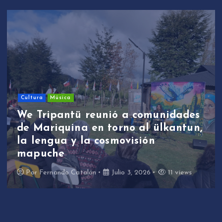
Cultura
Música
We Tripantü reunió a comunidades
de Mariquina en torno al ülkantun,
la lengua y la cosmovisión
mapuche
Por
Fernando Catalán
Julio 3, 2026
11 views