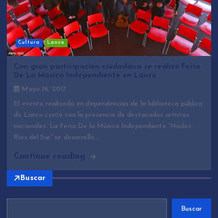
Cultura
Lanco
Con gran participación ciudadana se realizó Feria
De La Música Independiente en Lanco
Mayo 16, 2017
El evento realizado en dependencias de la biblioteca pública
de Lanco contó con la presencia de destacados artistas
nacionales. La Feria De la Música Independiente “Nodos
Ríos del Sur” se desarrolló…
Continue reading
Buscar
Buscar