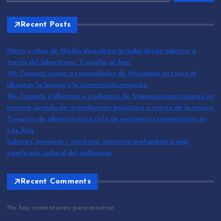
Recent Posts
Niños y niñas de Niebla descubren la radio desde adentro a
través del laboratorio “Escuelas al Aire”
We Tripantü reunió a comunidades de Mariquina en torno al
ülkantun, la lengua y la cosmovisión mapuche
We Tripantü y ülkantun: estudiantes de Mariquina participaron en
primera jornada de revitalización lingüística a través de la música
Proyecto de ülkantun inicia ciclo de encuentros comunitarios en
Los Ríos
Saberes, memoria y territorio: iniciativa profundizará enel
significado cultural del palikantun
Recent Comments
No hay comentarios para mostrar.