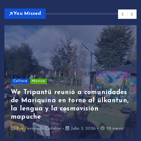
You Missed
Cultura
Música
We Tripantü reunió a comunidades
de Mariquina en torno al ülkantun,
la lengua y la cosmovisión
mapuche
Por
Fernando Catalán
Julio 3, 2026
10 views