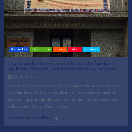
Deportes
Educación
Lanco
Salud
Talleres
Hoy inicia la 4ta versión de la corrida familiar
Guillermo Bórquez “Avanzando hacia la inclusión”.
Abril 10, 2017
Hoy Lunes 10 de Abril de 2017, comienza la 4° versión de la
Corrida Familiar Guillermo Bórquez, “Avanzando hacia la
inclusión”, partiendo desde el frontis de el establecimiento
educacional hasta el municipio…
Continue reading