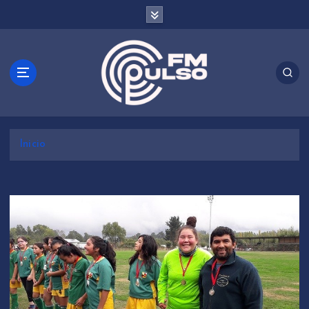
S
a
l
t
a
r
a
l
c
Inicio
o
n
t
e
n
i
d
o