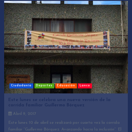
Ciudadanía
Deportes
Educación
Lanco
Este lunes se celebra una nueva versión de la
corrida familiar Guillermo Bórquez
Abril 9, 2017
Este lunes 10 de abril se realizará por cuarta vez la corrida
familiar “Guillermo Bórquez: Avanzando hacia la inclusión”. El