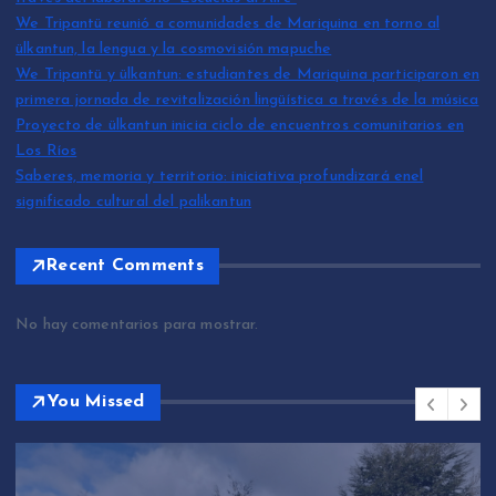
We Tripantü reunió a comunidades de Mariquina en torno al
ülkantun, la lengua y la cosmovisión mapuche
We Tripantü y ülkantun: estudiantes de Mariquina participaron en
primera jornada de revitalización lingüística a través de la música
Proyecto de ülkantun inicia ciclo de encuentros comunitarios en
Los Ríos
Saberes, memoria y territorio: iniciativa profundizará enel
significado cultural del palikantun
Recent Comments
No hay comentarios para mostrar.
You Missed