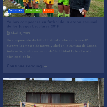
Deportes
Educación
Lanco
Ya hay campeones en fútbol de la etapa comunal
de los Juegos Escolares 2019
Abril 11, 2019
Un campeonato de fútbol Extra-Escolar se desarrolló
durante los meses de marzo y abril en la comuna de Lanco.
Ante esto, conforme se mostró la Unidad Extra-Escolar
Municipal de la…
Continue reading