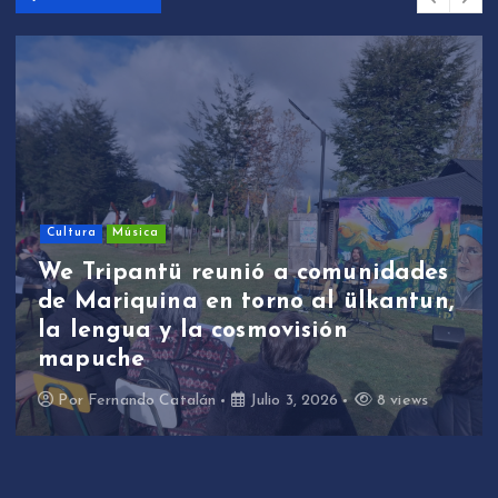
Cultura
Música
We Tripantü reunió a comunidades
de Mariquina en torno al ülkantun,
la lengua y la cosmovisión
mapuche
Por
Fernando Catalán
Julio 3, 2026
8 views