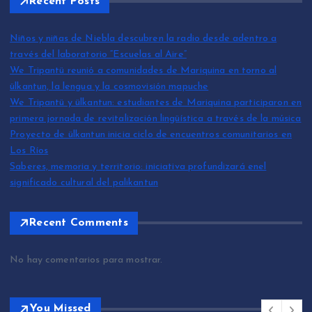
Recent Posts
Niños y niñas de Niebla descubren la radio desde adentro a
través del laboratorio “Escuelas al Aire”
We Tripantü reunió a comunidades de Mariquina en torno al
ülkantun, la lengua y la cosmovisión mapuche
We Tripantü y ülkantun: estudiantes de Mariquina participaron en
primera jornada de revitalización lingüística a través de la música
Proyecto de ülkantun inicia ciclo de encuentros comunitarios en
Los Ríos
Saberes, memoria y territorio: iniciativa profundizará enel
significado cultural del palikantun
Recent Comments
No hay comentarios para mostrar.
You Missed